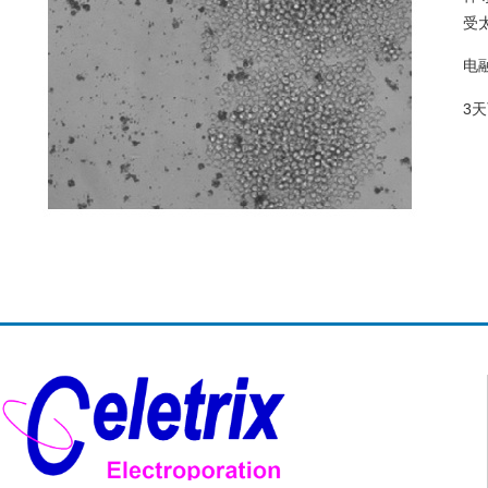
受
电
3