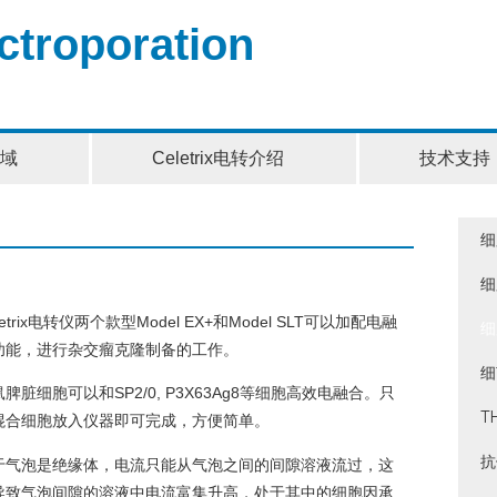
ectroporation
域
Celetrix电转介绍
技术支持
细
细
letrix电转仪两个款型Model EX+和Model SLT可以加配电融
细
功能，进行杂交瘤克隆制备的工作。
细
脾脏细胞可以和SP2/0, P3X63Ag8等细胞高效电融合。只
T
混合细胞放入仪器即可完成，方便简单。
抗
于气泡是绝缘体，电流只能从气泡之间的间隙溶液流过，这
导致气泡间隙的溶液中电流富集升高，处于其中的细胞因承