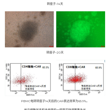
转座子–14天
转座子–20天
PBMC电转转座子14天后的CAR表达效率为65.9%，
并且细胞状态和未电转的一样稳定快速聚集生长