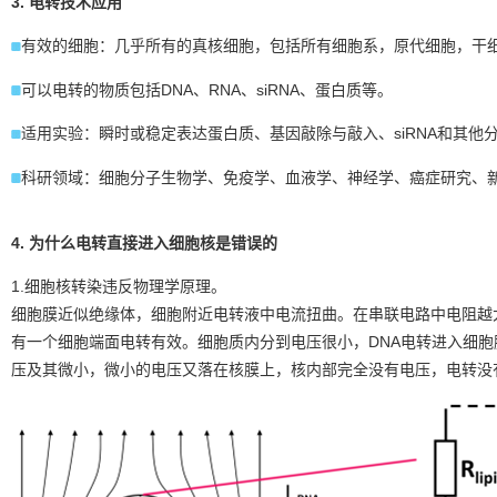
3. 电转技术应用
有效的细胞：几乎所有的真核细胞，包括所有细胞系，原代细胞，干
可以电转的物质包括DNA、RNA、siRNA、蛋白质等。
适用实验：瞬时或稳定表达蛋白质、基因敲除与敲入、siRNA和其他
科研领域：细胞分子生物学、免疫学、血液学、神经学、癌症研究、
4. 为什么电转直接进入细胞核是错误的
1.细胞核转染违反物理学原理。
细胞膜近似绝缘体，细胞附近电转液中电流扭曲。在串联电路中电阻越
有一个细胞端面电转有效。细胞质内分到电压很小，DNA电转进入细
压及其微小，微小的电压又落在核膜上，核内部完全没有电压，电转没