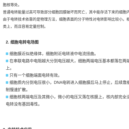
胞核等处。
普通电转能量过高可导致部分细胞因膜破坏而死亡，其中能存活下来的细胞
由于电转技术依靠的是物理方法，细胞表面的分子特性对电转影响比较小。
类上，而且容易定量控制。
2. 细胞电转电场图
细胞膜近似绝缘体，细胞附近电转液中电流扭曲。
在串联电路中电阻越大分到电压越大，细胞两端电压基本都落在两
上。
只有一个细胞端面电转有效。
细胞质内分到电压很小，DNA电转进入细胞膜后马上停止，后续靠
制慢速扩散。
细胞核两端电压及其微小，微小的电压又落在核膜上，核内部完全
电转没有基因毒性。