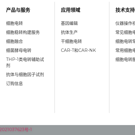
产品与服务
应用领域
技术支持
细胞电转
基因编辑
仪器操作
细胞稳转构建服务
抗体生产
常见细胞
细胞融合
干细胞电转
细胞电转
细菌酵母电转
CAR-T和CAR-NK
常用细胞
THP-1类电转辅助试
细胞电转
剂
抗体与细胞因子试剂
订购信息
021037623号-1