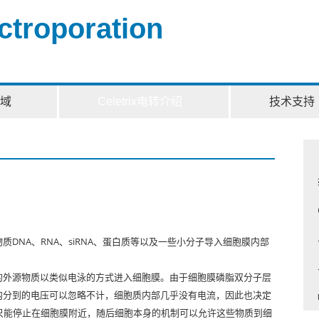
ectroporation
域
Celetrix电转介绍
技术支持
分子物质DNA、RNA、siRNA、蛋白质等以及一些小分子导入细胞膜内部
的外源物质以类似电泳的方式进入细胞膜。由于细胞膜磷脂双分子层
内分到的电压可以忽略不计，细胞质内部几乎没有电流，因此也决定
只能停止在细胞膜附近，随后细胞本身的机制可以允许这些物质到细