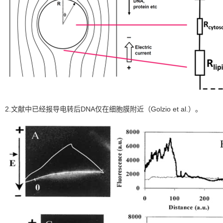
2.文献中已经报导电转后DNA仅在细胞膜附近（Golzio et al.）。